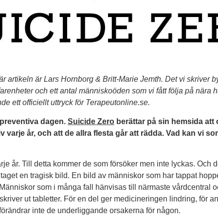
r artikeln är Lars Hornborg & Britt-Marie Jemth. Det vi skriver b
arenheter och ett antal människoöden som vi fått följa på nära hå
de ett officiellt uttryck för Terapeutonline.se.
idpreventiva dagen.
Suicide Zero
berättar på sin hemsida att 
liv varje år, och att de allra flesta går att rädda. Vad kan vi 
rje år. Till detta kommer de som försöker men inte lyckas. Och 
aget en tragisk bild. En bild av människor som har tappat hopp
. Människor som i många fall hänvisas till närmaste vårdcentral 
river ut tabletter. För en del ger medicineringen lindring, för an
 förändrar inte de underliggande orsakerna för någon.