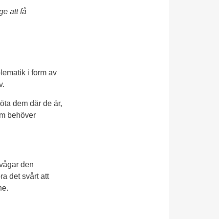
e att få
lematik i form av
v.
möta dem där de är,
som behöver
 vågar den
a det svårt att
ne.