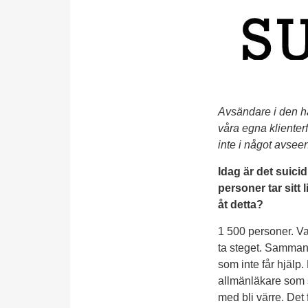
Avsändare i den hä
våra egna klienterf
inte i något avseen
Idag är det suic
personer tar sitt 
åt detta?
1 500 personer. Va
ta steget. Sammant
som inte får hjälp
allmänläkare som sk
med bli värre. Det