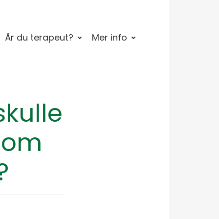
Är du terapeut?
Mer info
kulle
enom
?