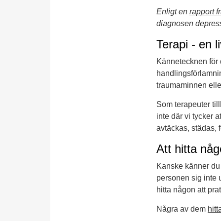
Enligt en
rapport 
diagnosen depressio
Terapi - en l
Kännetecknen för d
handlingsförlamnin
traumaminnen eller
Som terapeuter till
inte där vi tycker 
avtäckas, städas, f
Att hitta nå
Kanske känner du n
personen sig inte 
hitta någon att pr
Några av dem
hitt