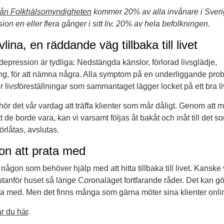
från Folkhälsomyndigheten
kommer 20% av alla invånare i Sverig
n en eller flera gånger i sitt liv. 20% av hela befolkningen.
ivlina, en räddande väg tillbaka till livet
epression är tydliga: Nedstängda känslor, förlorad livsglädje,
g, för att nämna några. Alla symptom på en underliggande prob
 livsföreställningar som sammantaget lägger locket på ett bra li
hör det vår vardag att träffa klienter som mår dåligt. Genom att 
att de borde vara, kan vi varsamt följas åt bakåt och inåt till det 
örlåtas, avslutas.
gon att prata med
ågon som behöver hjälp med att hitta tillbaka till livet. Kanske
utanför huset så länge Coronaläget fortfarande råder. Det kan gör
ata med. Men det finns många som gärna möter sina klienter onli
ar du här
.