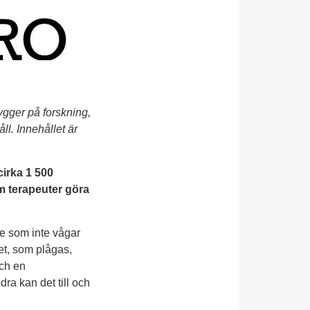
ygger på forskning,
ll. Innehållet är
cirka 1 500
som terapeuter göra
de som inte vågar
et, som plågas,
och en
dra kan det till och