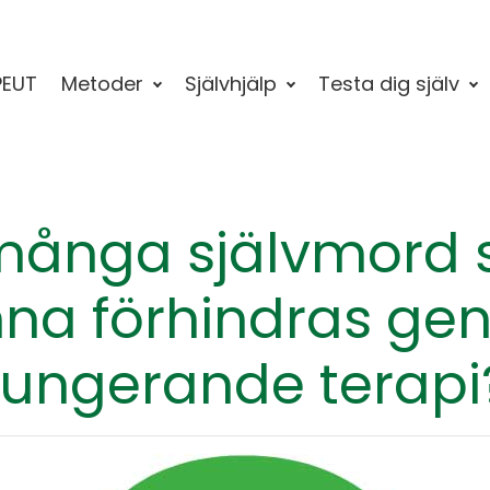
PEUT
Metoder
Självhjälp
Testa dig själv
många självmord s
na förhindras g
fungerande terapi