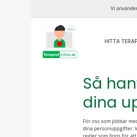
Vi använder
HITTA TERA
Så hant
dina u
För oss som jobbar med 
dina personuppgifter. V
regler som finns för at