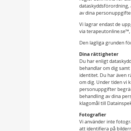
dataskyddsförordning, ä
av dina personuppgifte
Vi lagrar endast de upp
via terapeutonline.se™,
Den lagliga grunden för
Dina rättigheter
Du har enligt dataskydd
behandlar om dig samt 
identitet. Du har även 
om dig. Under tiden vi 
personuppgifter begränsa
behandling av dina perso
klagomål till Datainspe
Fotografier
Vi använder inte fotog
att identifiera på bilde