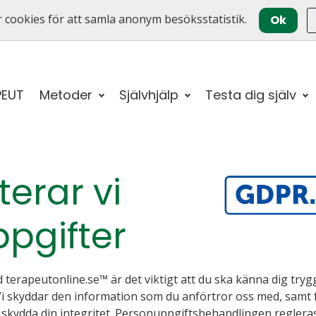
 cookies för att samla anonym besöksstatistik.
Ok
PEUT
Metoder
Självhjälp
Testa dig själv
erar vi
ppgifter
terapeutonline.se™ är det viktigt att du ska känna dig tryg
i skyddar den information som du anförtror oss med, samt f
t skydda din integritet. Personuppgiftsbehandlingen reglera