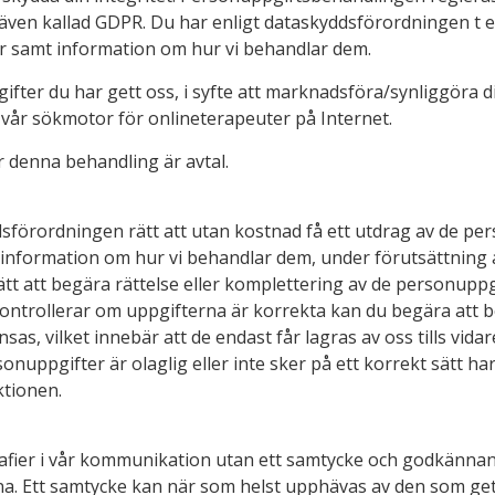
ven kallad GDPR. Du har enligt dataskyddsförordningen t ex 
r samt information om hur vi behandlar dem.
gifter du har gett oss, i syfte att marknadsföra/synliggöra 
 vår sökmotor för onlineterapeuter på Internet.
 denna behandling är avtal.
sförordningen rätt att utan kostnad få ett utdrag av de pe
information om hur vi behandlar dem, under förutsättning a
rätt att begära rättelse eller komplettering av de personupp
kontrollerar om uppgifterna är korrekta kan du begära att 
s, vilket innebär att de endast får lagras av oss tills vidar
nuppgifter är olaglig eller inte sker på ett korrekt sätt har 
ktionen.
rafier i vår kommunikation utan ett samtycke och godkänna
rna. Ett samtycke kan när som helst upphävas av den som gett 