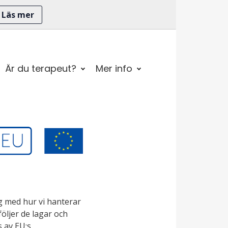
Läs mer
Är du terapeut?
Mer info
g med hur vi hanterar
öljer de lagar och
s av EU:s