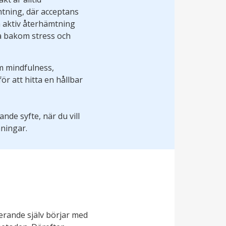
tning, där acceptans
a aktiv återhämtning
na bakom stress och
m mindfulness,
r att hitta en hållbar
nde syfte, när du vill
aningar.
erande själv börjar med