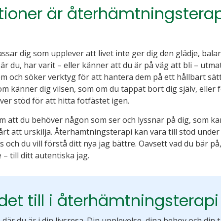
uationer är återhämtningsterap
sar dig som upplever att livet inte ger dig den glädje, bala
r du, har varit – eller känner att du är på väg att bli – utm
m och söker verktyg för att hantera dem på ett hållbart sät
om känner dig vilsen, som om du tappat bort dig själv, eller 
er stöd för att hitta fotfästet igen.
 att du behöver någon som ser och lyssnar på dig, som kan 
rt att urskilja. Återhämtningsterapi kan vara till stöd under
 och du vill förstå ditt nya jag bättre. Oavsett vad du bär på,
 – till ditt autentiska jag.
det till i återhämtningsterapi
där du är i din livsresa. Din upplevelse, dina behov och din ta