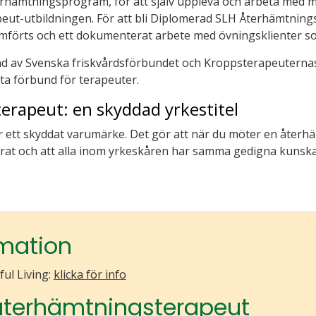
terhämtningsprogram, för att själv uppleva och arbeta med 
peut-utbildningen. För att bli Diplomerad SLH Återhämtning
mförts och ett dokumenterat arbete med övningsklienter 
nd av Svenska friskvårdsförbundet och Kroppsterapeuterna
ta förbund för terapeuter.
rapeut: en skyddad yrkestitel
r ett skyddat varumärke. Det gör att när du möter en återh
äkrat och att alla inom yrkeskåren har samma gedigna kunsk
rmation
ful Living:
klicka för info
 återhämtningsterapeut