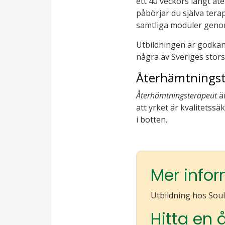
ett 40 veckors långt å
påbörjar du själva tera
samtliga moduler geno
Utbildningen är godkä
några av Sveriges störs
Återhämtningste
Återhämtningsterapeut
ä
att yrket är kvalitetss
i botten.
Mer info
Utbildning hos Soul
Hitta en