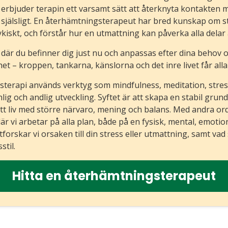
erbjuder terapin ett varsamt sätt att återknyta kontakten me
h själsligt. En återhämtningsterapeut har bred kunskap om s
kiskt, och förstår hur en utmattning kan påverka alla delar a
där du befinner dig just nu och anpassas efter dina behov oc
et – kroppen, tankarna, känslorna och det inre livet får alla 
terapi används verktyg som mindfulness, meditation, stre
ig och andlig utveckling. Syftet är att skapa en stabil grund
t liv med större närvaro, mening och balans. Med andra ord
r vi arbetar på alla plan, både på en fysisk, mental, emotione
forskar vi orsaken till din stress eller utmattning, samt va
stil.
Hitta en återhämtningsterapeut