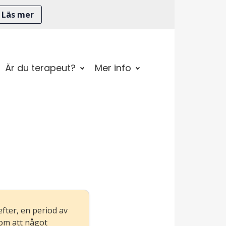
Läs mer
Är du terapeut?
Mer info
efter, en period av
 om att något