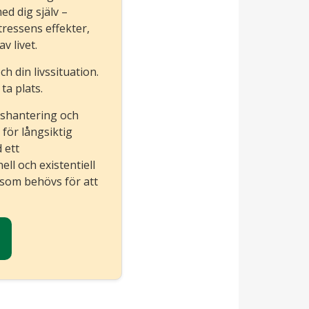
d dig själv –
tressens effekter,
v livet.
h din livssituation.
ta plats.
sshantering och
 för långsiktig
 ett
ll och existentiell
d som behövs för att