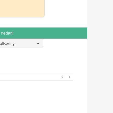
r
nedan!