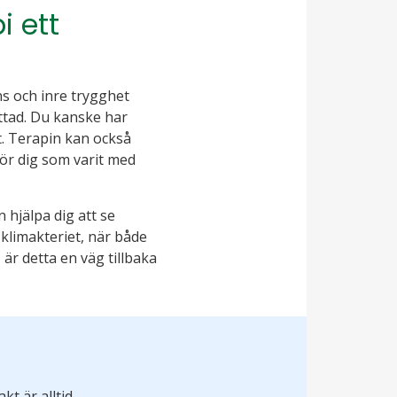
i ett
ns och inre trygghet
attad. Du kanske har
t. Terapin kan också
för dig som varit med
hjälpa dig att se
 klimakteriet, när både
 är detta en väg tillbaka
kt är alltid