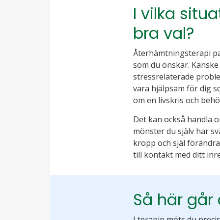
I vilka sit
bra val?
Återhämtningsterapi pas
som du önskar. Kanske ä
stressrelaterade proble
vara hjälpsam för dig s
om en livskris och behöv
Det kan också handla om
mönster du själv har svå
kropp och själ förändras
till kontakt med ditt inre
Så här går 
I terapin möts du precis 