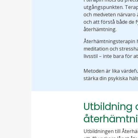
utgångspunkten. Terape
och medveten närvaro är
och att förstå både de 
återhämtning.
Återhämtningsterapin h
meditation och stressha
livsstil – inte bara för
Metoden är lika värdefu
stärka din psykiska häl
Utbildning o
återhämtni
Utbildningen till Återh