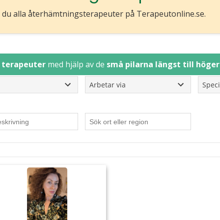
 du alla återhämtningsterapeuter på Terapeutonline.se.
r terapeuter
med hjälp av de
små pilarna längst till höge