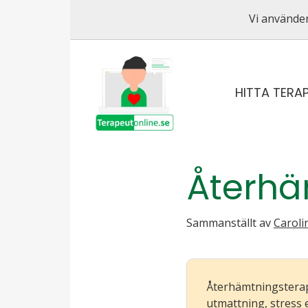
Vi använder
HITTA TERA
Återhä
Sammanställt av
Carol
Återhämtningsterapi 
utmattning, stress 