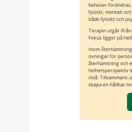
behöver förändras, 
fysiskt, mentalt oc
både fysiskt och psy
Terapin utgår ifrån 
Fokus ligger på helh
Inom Återhämtnings
övningar för personl
återhämtning och et
helhetsperspektiv dä
nivå. Tillsammans ut
skapa en hållbar livs