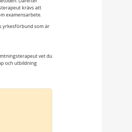
metoden. Därefter
sterapeut krävs att
som examensarbete.
s yrkesförbund som är
ämtningsterapeut vet du
ap och utbildning