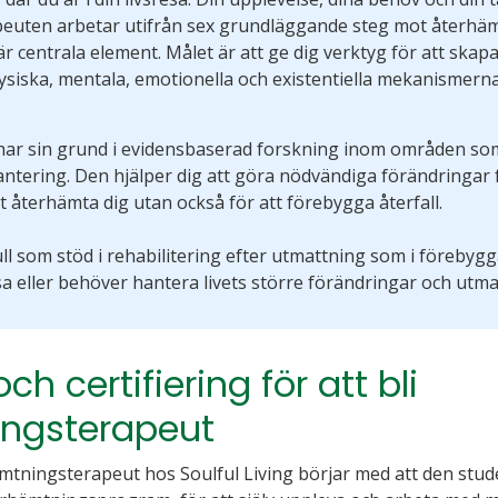
uten arbetar utifrån sex grundläggande steg mot återhäm
 centrala element. Målet är att ge dig verktyg för att skap
fysiska, mentala, emotionella och existentiella mekanismer
ar sin grund i evidensbaserad forskning inom områden so
ntering. Den hjälper dig att göra nödvändiga förändringar fö
 att återhämta dig utan också för att förebygga återfall.
ll som stöd i rehabilitering efter utmattning som i förebygga
sa eller behöver hantera livets större förändringar och utm
ch certifiering för att bli
ngsterapeut
ämtningsterapeut hos Soulful Living börjar med att den stud